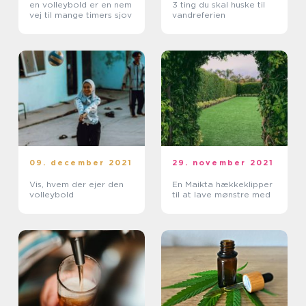
en volleybold er en nem
3 ting du skal huske til
vej til mange timers sjov
vandreferien
09. december 2021
29. november 2021
Vis, hvem der ejer den
En Maikta hækkeklipper
volleybold
til at lave mønstre med