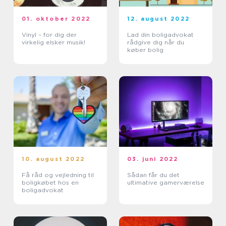
01. oktober 2022
12. august 2022
Vinyl – for dig der
Lad din boligadvokat
virkelig elsker musik!
rådgive dig når du
køber bolig
10. august 2022
03. juni 2022
Få råd og vejledning til
Sådan får du det
boligkøbet hos en
ultimative gamerværelse
boligadvokat