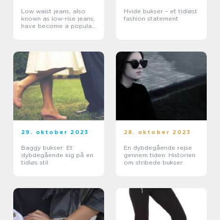
Low waist jeans, also
Hvide bukser – et tidløst
known as low-rise jeans,
fashion statement
have become a popular
fashion choice for many
individuals
29. oktober 2023
28. oktober 2023
Baggy bukser: Et
En dybdegående rejse
dybdegående kig på en
gennem tiden: Historien
tidløs stil
om stribede bukser