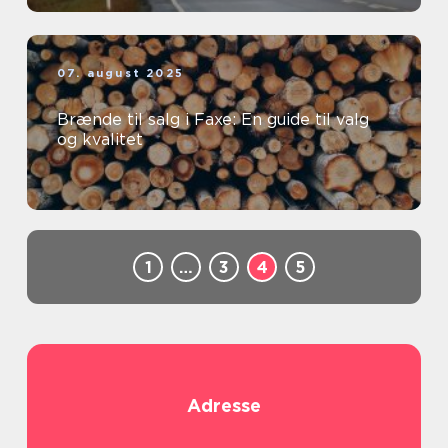
07. august 2025
Brænde til salg i Faxe: En guide til valg
og kvalitet
1
…
3
4
5
Adresse