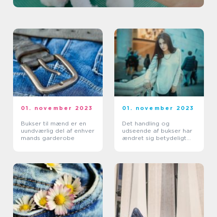
01. november 2023
01. november 2023
Bukser til mænd er en
Det handling og
uundværlig del af enhver
udseende af bukser har
mands garderobe
ændret sig betydeligt
gennem årene