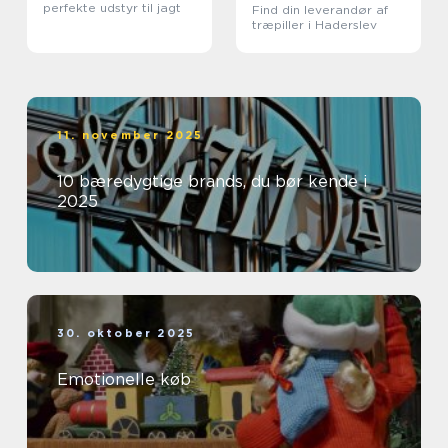
perfekte udstyr til jagt
Find din leverandør af
træpiller i Haderslev
11. november 2025
10 bæredygtige brands, du bør kende i
2025
30. oktober 2025
Emotionelle køb