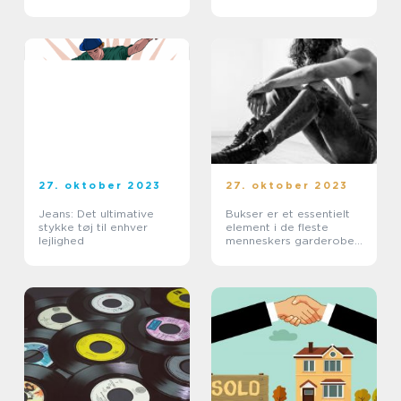
appellerer til både
mænd og kvinder
27. oktober 2023
27. oktober 2023
Jeans: Det ultimative
Bukser er et essentielt
stykke tøj til enhver
element i de fleste
lejlighed
menneskers garderobe,
og de kommer i mange
forskellige typer,
stilarter og materialer