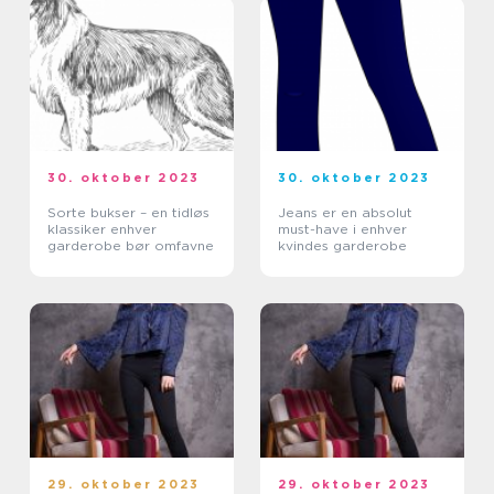
30. oktober 2023
30. oktober 2023
Sorte bukser – en tidløs
Jeans er en absolut
klassiker enhver
must-have i enhver
garderobe bør omfavne
kvindes garderobe
29. oktober 2023
29. oktober 2023