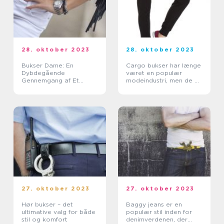
28. oktober 2023
28. oktober 2023
Bukser Dame: En
Cargo bukser har længe
Dybdegående
været en populær
Gennemgang af Et
modeindustri, men de er
Tidsmæssigt Essentielt
nu blevet et must-have
Stykke Tøj
stykke tøj til kvinder
over hele verden
27. oktober 2023
27. oktober 2023
Hør bukser – det
Baggy jeans er en
ultimative valg for både
populær stil inden for
stil og komfort
denimverdenen, der