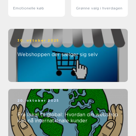
Emotionelle køb
Grønne valg i hverdagen
30. oktober 2025
Webshoppen der sælger sig selv
20. oktober 2025
Fra lokal til global: Hvordan din webshop
kan nå internationale kunder