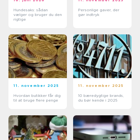
Hundesaks: sådan
Personlige gaver, der
vælger og bruger du den
gør indtryk
rigtige
11. november 2025
11. november 2025
Hvordan butikker får dig
10 bæredygtige brands,
til at bruge flere penge
du bør kende i 2025