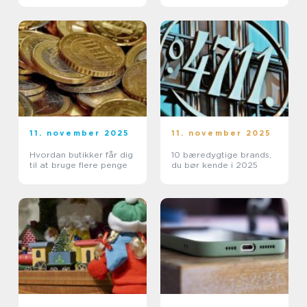
11. november 2025
11. november 2025
Hvordan butikker får dig
10 bæredygtige brands,
til at bruge flere penge
du bør kende i 2025