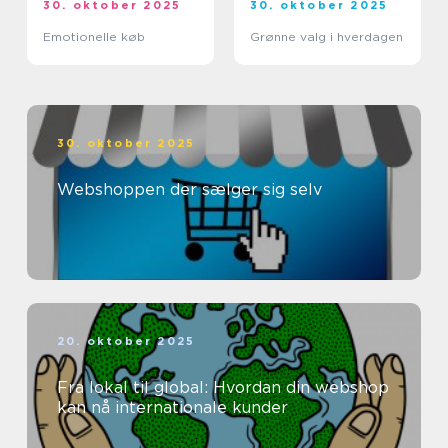
30. oktober 2025
30. oktober 2025
Emotionelle køb
Grønne valg i hverdagen
30. oktober 2025
Webshoppen der sælger sig selv
20. oktober 2025
Fra lokal til global: Hvordan din webshop
kan nå internationale kunder