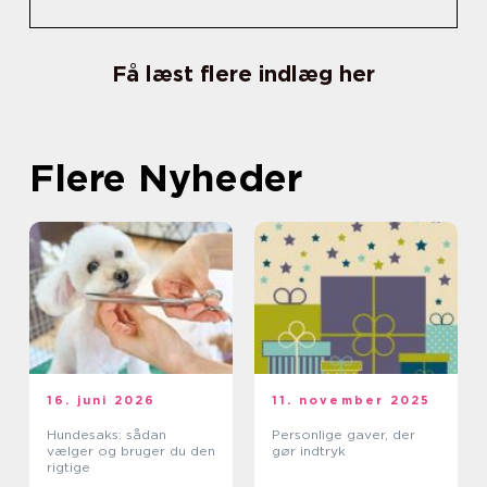
Få læst flere indlæg her
Flere Nyheder
16. juni 2026
11. november 2025
Hundesaks: sådan
Personlige gaver, der
vælger og bruger du den
gør indtryk
rigtige