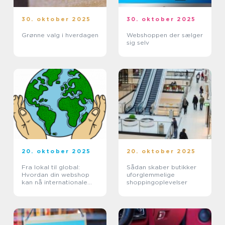
30. oktober 2025
30. oktober 2025
Grønne valg i hverdagen
Webshoppen der sælger
sig selv
20. oktober 2025
20. oktober 2025
Fra lokal til global:
Sådan skaber butikker
Hvordan din webshop
uforglemmelige
kan nå internationale
shoppingoplevelser
kunder