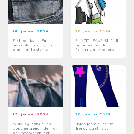
18. januar 2024
17. januar 2024
Stribede jeans: En
SLIMFIT-JEANS: Stilfuldt
historisk udvikling af et
og tidløst tøj, der
populært tøjstykke
fremhæver kroppens
form
17. januar 2024
17. januar 2024
Wide leg jeans er en
Hvide jeans til herre:
populær trend inden for
Trendy og stilfuldt
denimverdenen, der