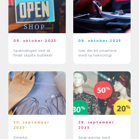
09. oktober 2025
09. oktober 2025
Spændingen ved at
Gør din bil smartere
finde skjulte butikker
med ny teknologi
30. september
29. september
2025
2025
Smarte
Spar penge med