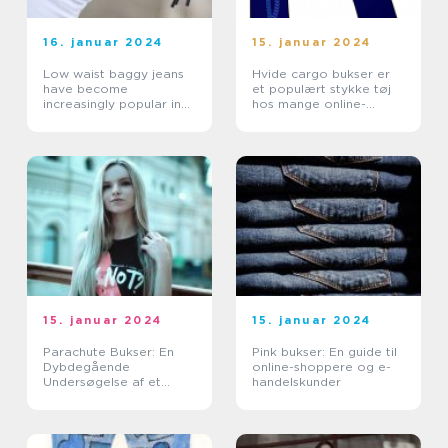
16. januar 2024
15. januar 2024
Low waist baggy jeans
Hvide cargo bukser er
have become
et populært stykke tøj
increasingly popular in
hos mange online-
recent years, with their
shoppende og e-
relaxed fit and edgy
handelskunder
style attracting fashion-
forward individuals
15. januar 2024
15. januar 2024
Parachute Bukser: En
Pink bukser: En guide til
Dybdegående
online-shoppere og e-
Undersøgelse af et
handelskunder
Stilfuldt og Funktionalt
Præmieprodukt