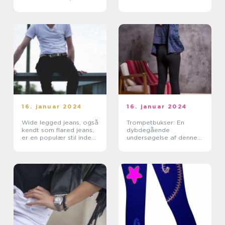
tilføjer et moderne twist
til de klassiske jeans
16. januar 2024
16. januar 2024
Wide legged jeans, også
Trompetbukser: En
kendt som flared jeans,
dybdegående
er en populær stil inden
undersøgelse af denne
for denimmode
ikoniske retro-stil