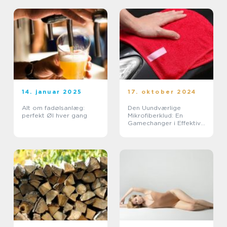
14. januar 2025
17. oktober 2024
Alt om fadølsanlæg:
Den Uundværlige
perfekt Øl hver gang
Mikrofiberklud: En
Gamechanger i Effektiv
Rengøring