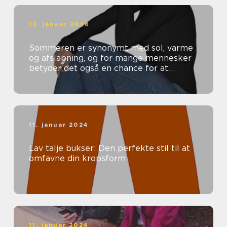
12. januar 2024
Sommeren er synonymt med sol, varme
og afslapning, og for mange mennesker
betyder det også en chance for at
opdatere deres garderobe med nye
sommerbuk...
11. januar 2024
Lav talje bukser: Den perfekte stil til at
omfavne din kropsform
11. januar 2024