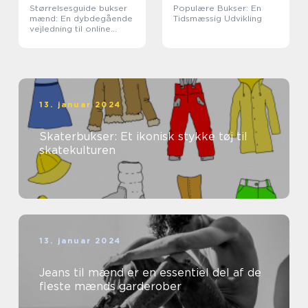
Størrelsesguide bukser
Populære Bukser: En
mænd: En dybdegående
Tidsmæssig Udvikling
vejledning til online
shoppers
13. januar 2024
Skaterbukser: Et ikonisk stykke tøj til
skatekulturen
13. januar 2024
Jeans til mænd er en essentiel del af de
fleste mænds garderober