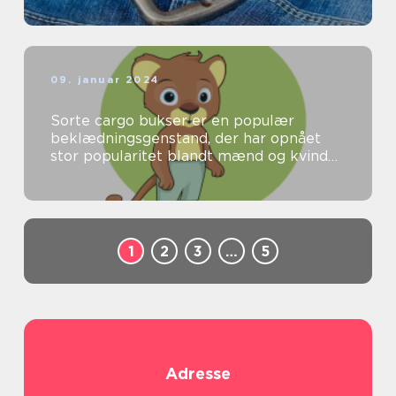
09. januar 2024
Sorte cargo bukser er en populær
beklædningsgenstand, der har opnået
stor popularitet blandt mænd og kvinder
over hele verden
1
2
3
…
5
Adresse