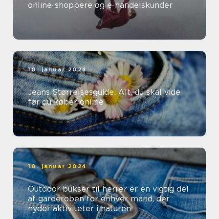
online-shoppere og e-handelskunder
10. januar 2024
Jeans Størrelsesguide: Alt, du skal vide
før du køber online
10. januar 2024
Outdoor bukser til herrer er en vigtig del
af garderoben for enhver mand, der
nyder aktiviteter i naturen