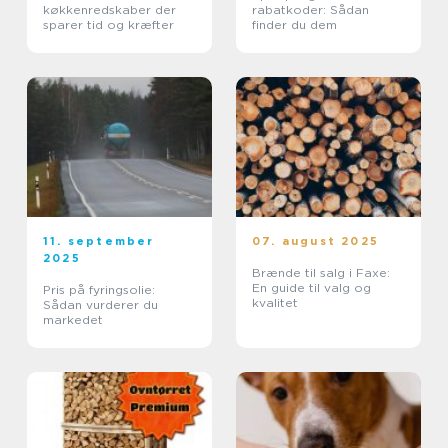
køkkenredskaber der
rabatkoder: Sådan
sparer tid og kræfter
finder du dem
11. september
07. august 2025
2025
Brænde til salg i Faxe:
En guide til valg og
Pris på fyringsolie:
kvalitet
Sådan vurderer du
markedet