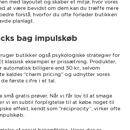
men med layoutet og skaber et miljø, hvor vores
 Ved at være bevidst om dem kan du træffe mere
edre forstå, hvorfor du ofte forlader butikken
avde planlagt.
ricks bag impulskøb
bruger butikker også psykologiske strategier for
 Et klassisk eksempel er prissætning. Produkter,
er automatisk billigere end 50 kr., selvom
tte kaldes “charm pricing” og udnytter vores
de første cifre i et tal.
e små gratis prøver. Når vi får lov til at smage
er vi en subtil forpligtelse til at købe noget til
ke effekt, kendt som “reciprocity”, virker ofte
impulskøb.