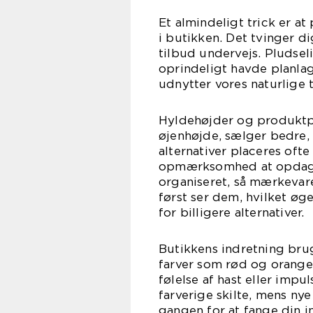
Et almindeligt trick er a
i butikken. Det tvinger di
tilbud undervejs. Pludsel
oprindeligt havde planlagt
udnytter vores naturlige t
Hyldehøjder og produktpla
øjenhøjde, sælger bedre, f
alternativer placeres oft
opmærksomhed at opdage.
organiseret, så mærkevar
først ser dem, hvilket øg
for billigere alternativer.
Butikkens indretning brug
farver som rød og orang
følelse af hast eller impu
farverige skilte, mens n
gangen for at fange din i