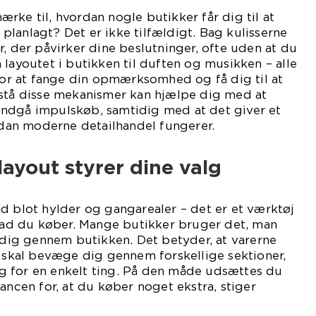
rke til, hvordan nogle butikker får dig til at
lanlagt? Det er ikke tilfældigt. Bag kulisserne
r, der påvirker dine beslutninger, ofte uden at du
 layoutet i butikken til duften og musikken – alle
 for at fange din opmærksomhed og få dig til at
rstå disse mekanismer kan hjælpe dig med at
ndgå impulskøb, samtidig med at det giver et
ordan moderne detailhandel fungerer.
ayout styrer dine valg
d blot hylder og gangarealer – det er et værktøj
hvad du køber. Mange butikker bruger det, man
e dig gennem butikken. Det betyder, at varerne
u skal bevæge dig gennem forskellige sektioner,
 for en enkelt ting. På den måde udsættes du
ancen for, at du køber noget ekstra, stiger