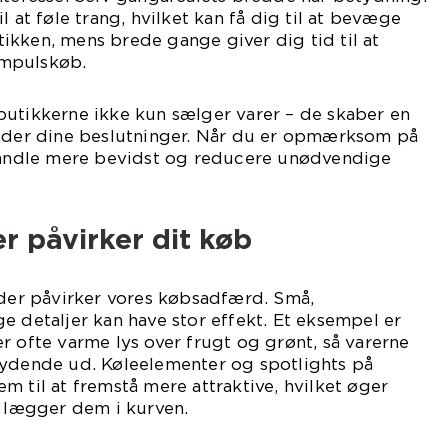
l at føle trang, hvilket kan få dig til at bevæge
kken, mens brede gange giver dig tid til at
 impulskøb.
at butikkerne ikke kun sælger varer – de skaber en
uider dine beslutninger. Når du er opmærksom på
 handle mere bevidst og reducere unødvendige
er påvirker dit køb
 der påvirker vores købsadfærd. Små,
e detaljer kan have stor effekt. Et eksempel er
r ofte varme lys over frugt og grønt, så varerne
bydende ud. Køleelementer og spotlights på
m til at fremstå mere attraktive, hvilket øger
i lægger dem i kurven.