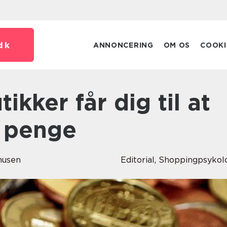
dk
ANNONCERING
OM OS
COOKI
e penge
musen
Editorial
,
Shoppingpsykol