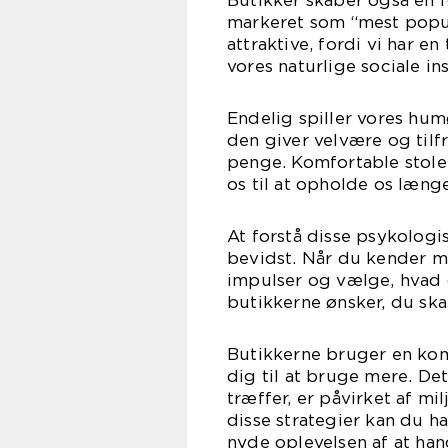
Butikker skaber også en fø
markeret som “mest popul
attraktive, fordi vi har e
vores naturlige sociale in
Endelig spiller vores hum
den giver velvære og tilf
penge. Komfortable stole
os til at opholde os læng
At forstå disse psykologi
bevidst. Når du kender m
impulser og vælge, hvad d
butikkerne ønsker, du ska
Butikkerne bruger en komb
dig til at bruge mere. De
træffer, er påvirket af 
disse strategier kan du 
nyde oplevelsen af at han