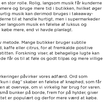
 en stor rolle. Rolig, langsom musik får kunderne
mmere og bruge mere tid i butikken, hvilket øger
urtig musik kan derimod bruges i takeaway-
nderne til at handle hurtigt, men i supermarkeder
ber langsom musik en følelse af luksus og
at købe mere, end vi havde planlagt.
iv metode. Mange butikker bruger subtile
kaffe eller citrus, for at fremkalde positive
titten. Forskning viser, at behagelige lugte kan
de får os til at føle os godt tilpas og mere villige
arkeringer påvirker vores adfærd. Ord som
“kun i dag” skaber en følelse af knaphed, som får
den at overveje, om vi virkelig har brug for varen.
 små bunker på borde, frem for på hylder, giver
uktet er populært og derfor mere værd at købe.