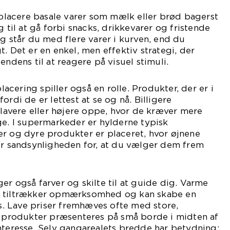
t placere basale varer som mælk eller brød bagerst
g til at gå forbi snacks, drikkevarer og fristende
ig står du med flere varer i kurven, end du
. Det er en enkel, men effektiv strategi, der
endens til at reagere på visuel stimuli.
cering spiller også en rolle. Produkter, der er i
ordi de er lettest at se og nå. Billigere
e lavere eller højere oppe, hvor de kræver mere
 I supermarkeder er hylderne typisk
er og dyre produkter er placeret, hvor øjnene
er sandsynligheden for, at du vælger dem frem
er også farver og skilte til at guide dig. Varme
e tiltrækker opmærksomhed og kan skabe en
ls. Lave priser fremhæves ofte med store,
ye produkter præsenteres på små borde i midten af
nteresse. Selv gangarealets bredde har betydning: