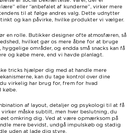
lelse af social bekræftelse. Varer, der er
ære” eller “anbefalet af kunderne”, virker mere
n tendens til at følge andres valg. Dette udnytter
stinkt og kan påvirke, hvilke produkter vi vælger.
ør en rolle. Butikker designer ofte atmosfæren, så
redshed, hvilket gør os mere åbne for at bruge
, hyggelige områder, og endda små snacks kan få
ere og købe mere, end vi havde planlagt.
ske tricks hjælper dig med at handle mere
ekanismerne, kan du tage kontrol over dine
u virkelig har brug for, frem for hvad
l købe.
ination af layout, detaljer og psykologi til at få
t virker måske subtilt, men hver beslutning, du
miljøet omkring dig. Ved at være opmærksom på
handle mere bevidst, undgå impulskøb og stadig
dle uden at lade dig styre.