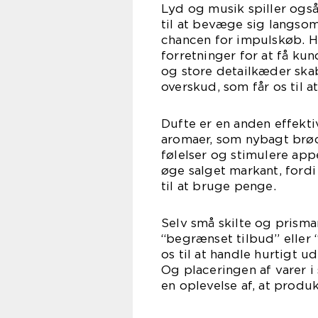
Lyd og musik spiller også
til at bevæge sig langso
chancen for impulskøb. H
forretninger for at få ku
og store detailkæder ska
overskud, som får os til 
Dufte er en anden effekt
aromaer, som nybagt brød, 
følelser og stimulere appe
øge salget markant, fordi 
til at bruge penge.
Selv små skilte og prism
“begrænset tilbud” eller 
os til at handle hurtigt u
Og placeringen af varer i
en oplevelse af, at prod