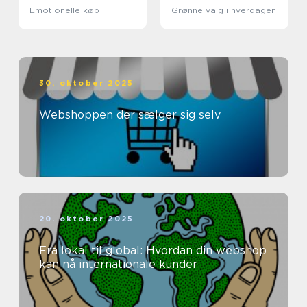
Emotionelle køb
Grønne valg i hverdagen
30. oktober 2025
Webshoppen der sælger sig selv
20. oktober 2025
Fra lokal til global: Hvordan din webshop
kan nå internationale kunder