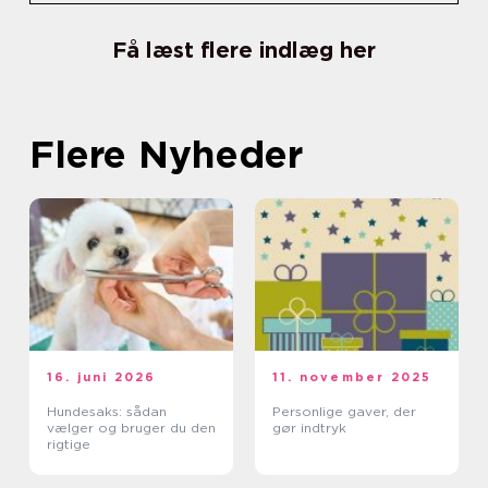
Få læst flere indlæg her
Flere Nyheder
16. juni 2026
11. november 2025
Hundesaks: sådan
Personlige gaver, der
vælger og bruger du den
gør indtryk
rigtige