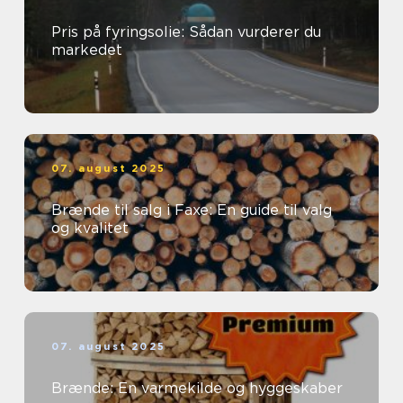
Pris på fyringsolie: Sådan vurderer du
markedet
07. august 2025
Brænde til salg i Faxe: En guide til valg
og kvalitet
07. august 2025
Brænde: En varmekilde og hyggeskaber