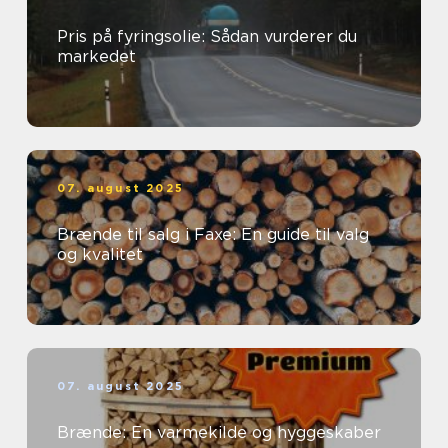
Pris på fyringsolie: Sådan vurderer du
markedet
07. august 2025
Brænde til salg i Faxe: En guide til valg
og kvalitet
07. august 2025
Brænde: En varmekilde og hyggeskaber