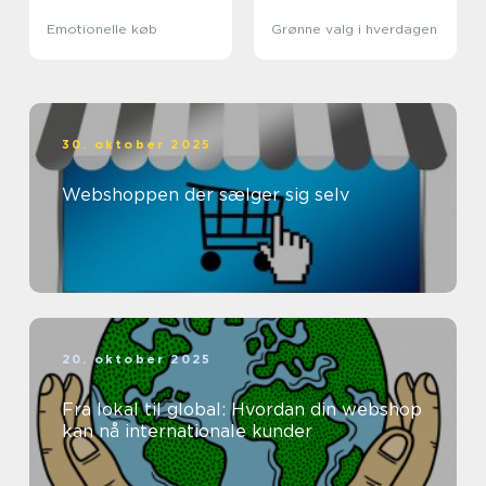
Emotionelle køb
Grønne valg i hverdagen
30. oktober 2025
Webshoppen der sælger sig selv
20. oktober 2025
Fra lokal til global: Hvordan din webshop
kan nå internationale kunder