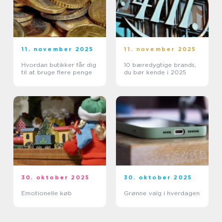
11. november 2025
11. november 2025
Hvordan butikker får dig
10 bæredygtige brands,
til at bruge flere penge
du bør kende i 2025
30. oktober 2025
30. oktober 2025
Emotionelle køb
Grønne valg i hverdagen