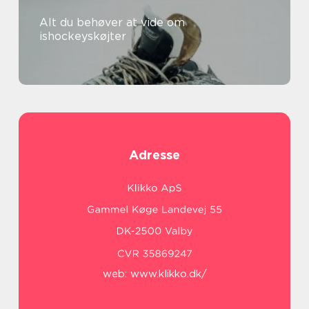
Alt du behøver at vide om
ishockeyskøjter
Adresse
web:
www.klikko.dk/