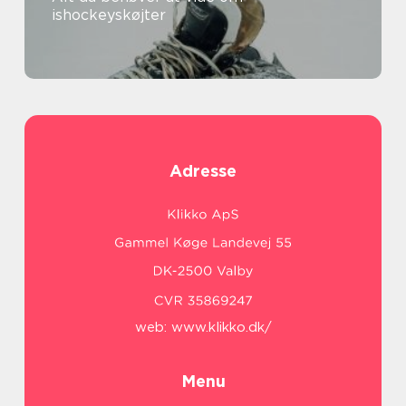
ishockeyskøjter
Adresse
web:
www.klikko.dk/
Menu