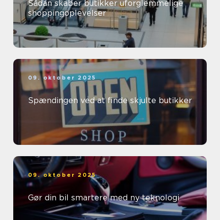
Sådan skaber butikker uforglemmelige
shoppingoplevelser
09. oktober 2025
Spændingen ved at finde skjulte butikker
09. oktober 2025
Gør din bil smartere med ny teknologi