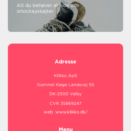
Alt du behøver at vide om
ishockeyskøjter
Adresse
web:
www.klikko.dk/
Menu