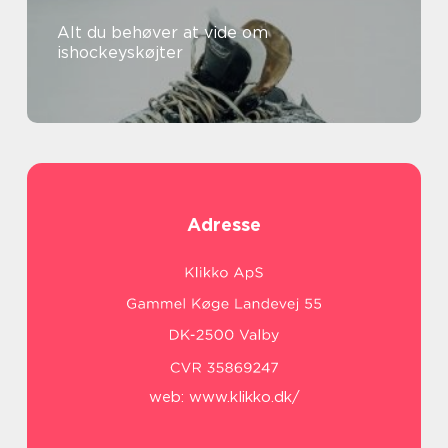
Alt du behøver at vide om
ishockeyskøjter
Adresse
web:
www.klikko.dk/