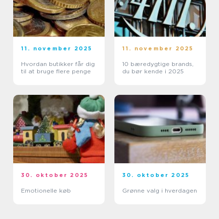
11. november 2025
11. november 2025
Hvordan butikker får dig
10 bæredygtige brands,
til at bruge flere penge
du bør kende i 2025
30. oktober 2025
30. oktober 2025
Emotionelle køb
Grønne valg i hverdagen