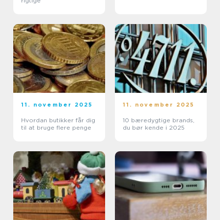
rigtige
11. november 2025
11. november 2025
Hvordan butikker får dig
10 bæredygtige brands,
til at bruge flere penge
du bør kende i 2025