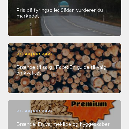
Pris på fyringsolie: Sådan vurderer du
markedet
07. august 2025
Brænde til salg i Faxe: En guide til valg
og kvalitet
07. august 2025
Brænde: En varmekilde og hyggeskaber