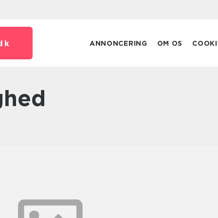
dk
ANNONCERING
OM OS
COOKI
ghed