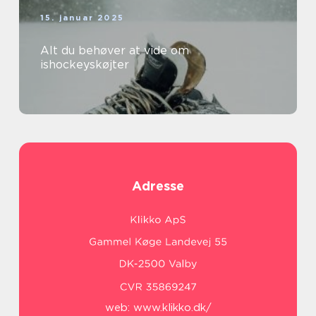
15. januar 2025
Alt du behøver at vide om
ishockeyskøjter
Adresse
web:
www.klikko.dk/