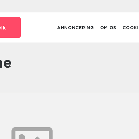
dk
ANNONCERING
OM OS
COOKI
me