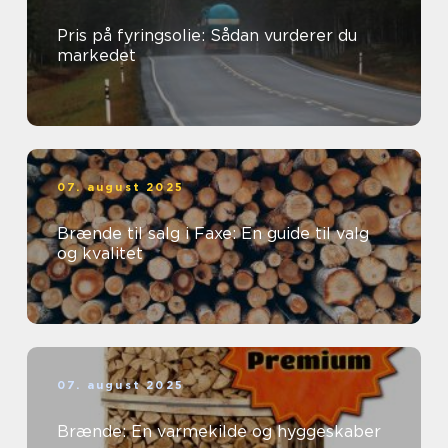
Pris på fyringsolie: Sådan vurderer du
markedet
07. august 2025
Brænde til salg i Faxe: En guide til valg
og kvalitet
07. august 2025
Brænde: En varmekilde og hyggeskaber